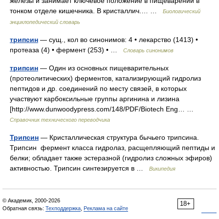
железы и занимает ключевое положение в пищеварении в
тонком отделе кишечника. В кристаллич.… …
Биологический
энциклопедический словарь
трипсин
— сущ., кол во синонимов: 4 • лекарство (1413) •
протеаза (4) • фермент (253) • …
Словарь синонимов
трипсин
— Один из основных пищеварительных
(протеолитических) ферментов, катализирующий гидролиз
пептидов и др. соединений по месту связей, в которых
участвуют карбоксильные группы аргинина и лизина
[http://www.dunwoodypress.com/148/PDF/Biotech Eng… …
Справочник технического переводчика
Трипсин
— Кристаллическая структура бычьего трипсина.
Трипсин фермент класса гидролаз, расщепляющий пептиды и
белки; обладает также эстеразной (гидролиз сложных эфиров)
активностью. Трипсин синтезируется в …
Википедия
© Академик, 2000-2026
18+
Обратная связь:
Техподдержка
,
Реклама на сайте