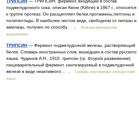
ТРИПСИН
— ТРИПСИН, фермент, входящий в состав
поджелудочного сока, описан Кюне (Kiihne) в 1867 г., относится
к группе протеаз. Он расщепляет белки,протамины,пептоны и
полипептиды. В наиболее чистом виде, свободном от липазы и
амилазы, получен по способу… …
Большая медицинская
энциклопедия
ТРИПСИН
— Фермент поджелудочной железы, растворяющий
белок. Словарь иностранных слов, вошедших в состав русского
языка. Чудинов А.Н., 1910. трипсин (гр. thrypsis разжижение)
пищеварительный фермент, синтезируемый в поджелудочной
железе в виде неактивного… …
Словарь иностранных слов русского
языка